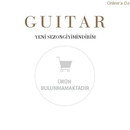
Online'a Özel: 
YENİ SEZON
GİYİM
İNDİRİM