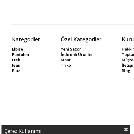
Kategoriler
Özel Kategoriler
Kuru
Elbise
Yeni Sezon
Hakkı
Pantolon
İndirimli Ürünler
Toptan
Etek
Mont
Müşter
Jean
Triko
İletiş
Bluz
Blog
Çerez Kullanımı