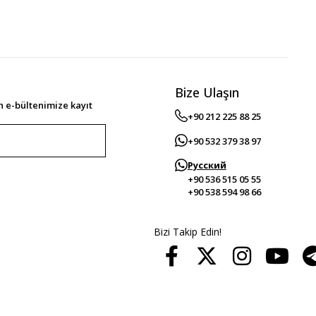
Bize Ulaşın
 e-bültenimize kayıt
+90 212 225 88 25
+90 532 379 38 97
Русский
+90 536 515 05 55
+90 538 594 98 66
Bizi Takip Edin!