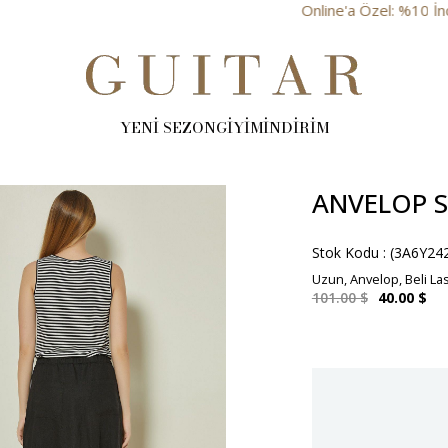
Online'a Özel: %10 İndirim
YENİ SEZON
GİYİM
İNDİRİM
ANVELOP S
Stok Kodu
(3A6Y24
Uzun, Anvelop, Beli Las
101.00 $
40.00 $