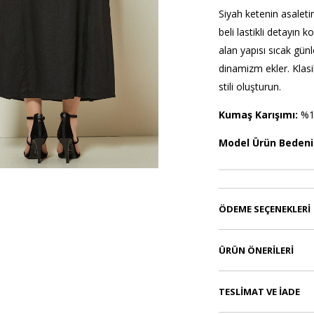
Siyah ketenin asaleti
beli lastikli detayın
alan yapısı sıcak gün
dinamizm ekler. Klasi
stili oluşturun.
Kumaş Karışımı:
%1
Model Ürün Bedeni
ÖDEME SEÇENEKLERI
ÜRÜN ÖNERILERI
TESLIMAT VE İADE