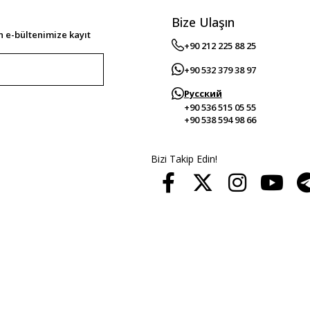
Bize Ulaşın
 e-bültenimize kayıt
+90 212 225 88 25
+90 532 379 38 97
Русский
+90 536 515 05 55
+90 538 594 98 66
Bizi Takip Edin!