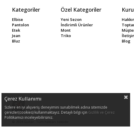
Kategoriler
Özel Kategoriler
Kuru
Elbise
Yeni Sezon
Hakkı
Pantolon
İndirimli Ürünler
Toptan
Etek
Mont
Müşter
Jean
Triko
İletiş
Bluz
Blog
Çerez Kullanımı
Sizlere en iyi alışveriş deneyimini sunabilmek adına sitemizde
çerezler(cookies) kullanmaktayız. Detaylı bilgi için
Gizlilik ve Çerez
Politikamızı inceleyebilirsiniz.
© 2024 Guitar. Tüm hakları saklıdır.