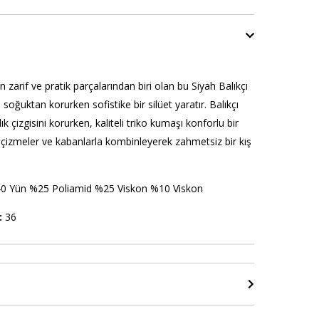
 zarif ve pratik parçalarından biri olan bu Siyah Balıkçı
i soğuktan korurken sofistike bir silüet yaratır. Balıkçı
ık çizgisini korurken, kaliteli triko kumaşı konforlu bir
 çizmeler ve kabanlarla kombinleyerek zahmetsiz bir kış
0 Yün %25 Poliamid %25 Viskon %10 Viskon
:
36