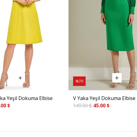
%70
aka Yeşil Dokuma Elbise
V Yaka Yeşil Dokuma Elbise
.00 $
149.00 $
45.00 $