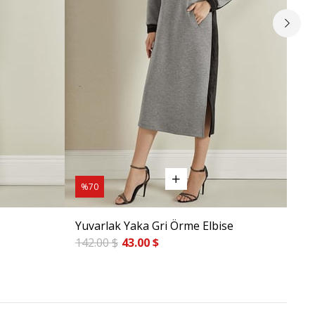
%70
%7
Yuvarlak Yaka Gri Örme Elbise
Uzu
142.00 $
43.00 $
128