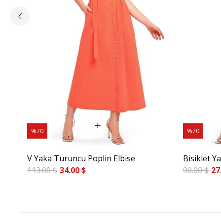
%70
%70
V Yaka Turuncu Poplin Elbise
Bisiklet Y
113.00 $
34.00 $
90.00 $
27