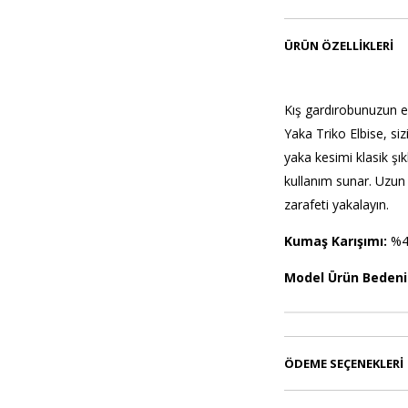
ÜRÜN ÖZELLIKLERI
Kış gardırobunuzun en
Yaka Triko Elbise, siz
yaka kesimi klasik şıkl
kullanım sunar. Uzun
zarafeti yakalayın.
Kumaş Karışımı:
%4
Model Ürün Bedeni
ÖDEME SEÇENEKLERI