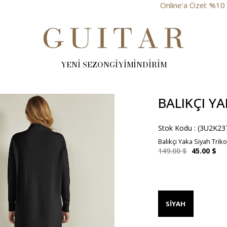
Online'a Özel: %10 İndirim
YENİ SEZON
GİYİM
İNDİRİM
BALIKÇI YA
Stok Kodu
(3U2K23
Balıkçı Yaka Siyah Triko
149.00 $
45.00 $
SIYAH