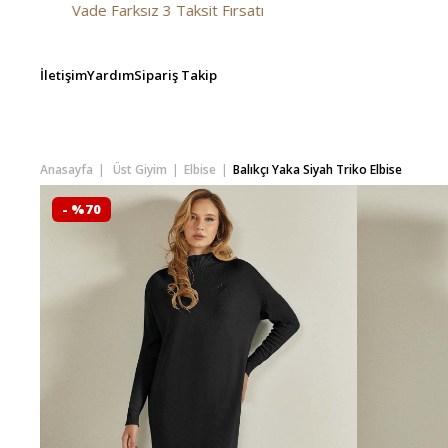
e Farksız 3 Taksit Fırsatı
İletişim
Yardım
Sipariş Takip
Anasayfa
Üst Giyim
Elbise
Balıkçı Yaka Siyah Triko Elbise
- %70