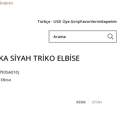
Türkçe - USD
Üye Girişi
Favorilerim
Sepetim
KA SIYAH TRIKO ELBISE
793SA010)
 Elbise
RENK
SIYAH