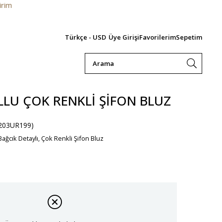
10.000 TL v
Türkçe - USD
Üye Girişi
Favorilerim
Sepetim
LU ÇOK RENKLI ŞIFON BLUZ
203UR199)
ağcık Detaylı, Çok Renkli Şifon Bluz