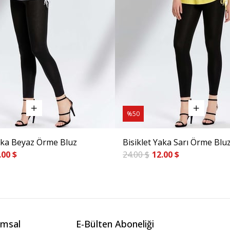
%50
Yaka Beyaz Örme Bluz
Bisiklet Yaka Sarı Örme Blu
.00 $
24.00 $
12.00 $
msal
E-Bülten Aboneliği