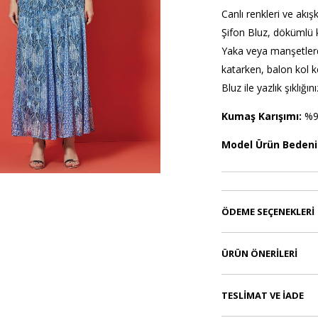
Canlı renkleri ve akı
Şifon Bluz, dökümlü k
Yaka veya manşetlerd
katarken, balon kol k
Bluz ile yazlık şıklığı
Kumaş Karışımı:
%9
Model Ürün Bedeni
ÖDEME SEÇENEKLERI
ÜRÜN ÖNERILERI
TESLIMAT VE İADE