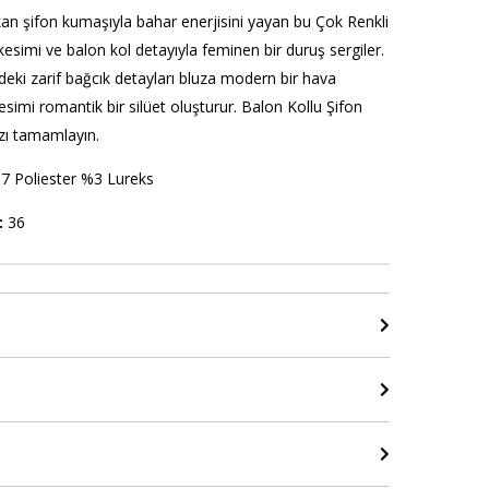
şkan şifon kumaşıyla bahar enerjisini yayan bu Çok Renkli
esimi ve balon kol detayıyla feminen bir duruş sergiler.
eki zarif bağcık detayları bluza modern bir hava
esimi romantik bir silüet oluşturur. Balon Kollu Şifon
nızı tamamlayın.
7 Poliester %3 Lureks
:
36