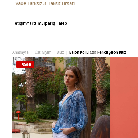
Taksit Fırsatı
İletişim
Yardım
Sipariş Takip
Anasayfa
Üst Giyim
Bluz
Balon Kollu Çok Renkli Şifon Bluz
- %60