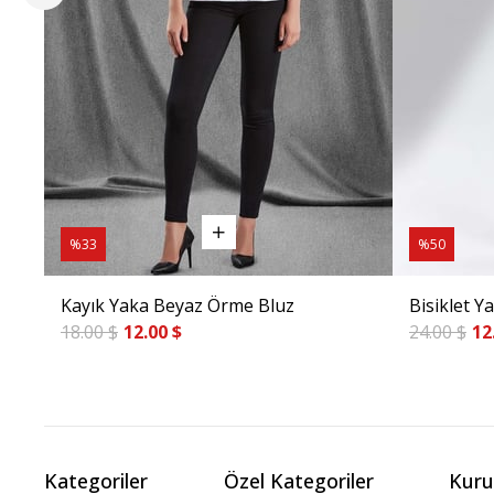
%33
%50
Kayık Yaka Beyaz Örme Bluz
Bisiklet 
18.00 $
12.00 $
24.00 $
12
Kategoriler
Özel Kategoriler
Kuru