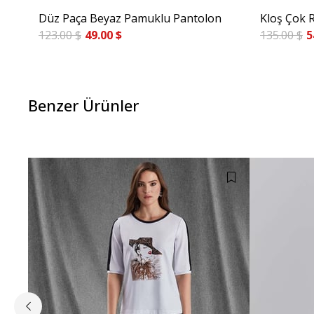
Düz Paça Beyaz Pamuklu Pantolon
Kloş Çok R
123.00 $
49.00 $
135.00 $
5
Benzer Ürünler