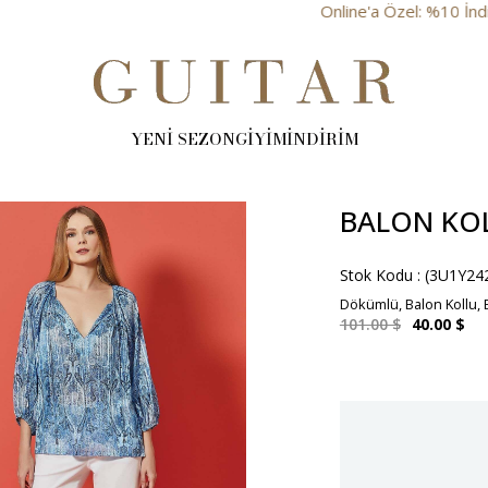
Online'a Özel: %10 İndirim
YENİ SEZON
GİYİM
İNDİRİM
BALON KOL
Stok Kodu
(3U1Y24
Dökümlü, Balon Kollu, B
101.00 $
40.00 $