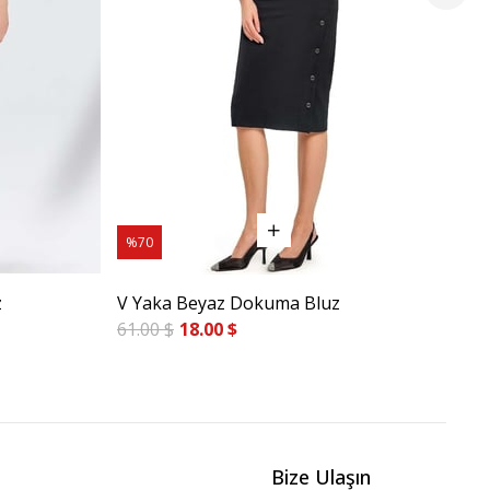
%70
%6
z
V Yaka Beyaz Dokuma Bluz
Ka
61.00 $
18.00 $
55.
Bize Ulaşın