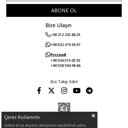
ABONE OL
Bize Ulaşın
+90 212 225 88 25
+90 532 379 38 97
Русский
+90 536 515 05 55
+90 538 594 98 66
Bizi Takip Edin!
Çerez Kullanımı
© 2024 Guitar. Tüm hakları saklıdır.
Sizlere en iyi alışveriş deneyimini sunabilmek adına