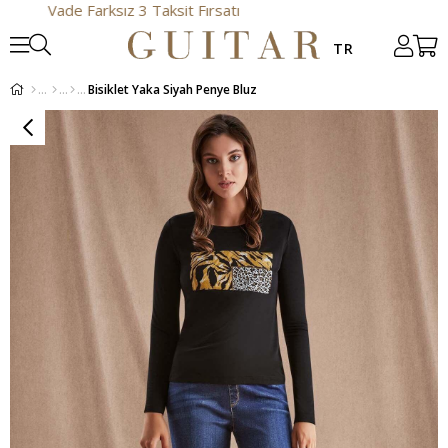
Vade Farksız 3 Taksit Fırsatı
Bisiklet Yaka Siyah Penye Bluz