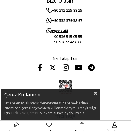
Bize Ulaşın
+90 212 225 88 25
+90 532 379 38 97
Русский
+90 536 515 05 55
+90 538 594 98 66
Bizi Takip Edin!
Çerez Kullanımı
© 2024 Guitar. Tüm hakları saklıdır.
Sizlere en iyi alışveriş deneyimini sunabilmek adına
sitemizde çerezler(cookies) kullanmaktayız. Detaylı bilgi
için
Gizlilik ve Çerez
Politikamızı inceleyebilirsiniz.