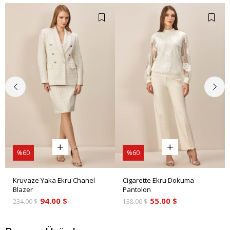
%60
%60
Kruvaze Yaka Ekru Chanel
Cigarette Ekru Dokuma
Blazer
Pantolon
94.00 $
55.00 $
234.00 $
138.00 $