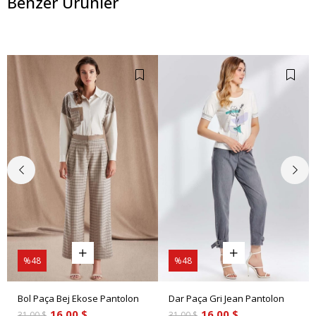
Benzer Ürünler
%48
%48
Bol Paça Bej Ekose Pantolon
Dar Paça Gri Jean Pantolon
16.00 $
16.00 $
31.00 $
31.00 $