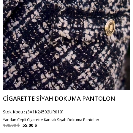
CIGARETTE SIYAH DOKUMA PANTOLON
Stok Kodu
(3A1K24502UR010)
Yandan Cepli Cigarette Kancalı Siyah Dokuma Pantolon
138.00 $
55.00 $