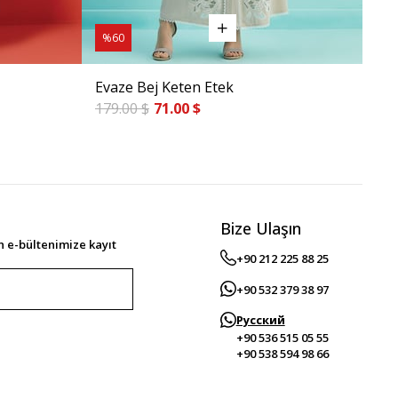
%60
%6
Evaze Bej Keten Etek
Nak
179.00 $
71.00 $
185
Bize Ulaşın
 e-bültenimize kayıt
+90 212 225 88 25
+90 532 379 38 97
Русский
+90 536 515 05 55
+90 538 594 98 66