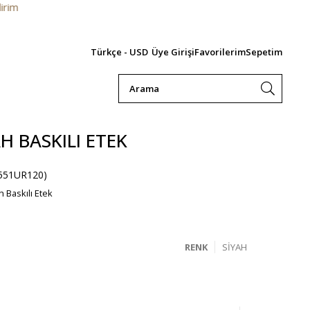
10.000
Türkçe - USD
Üye Girişi
Favorilerim
Sepetim
H BASKILI ETEK
551UR120)
h Baskılı Etek
RENK
SIYAH