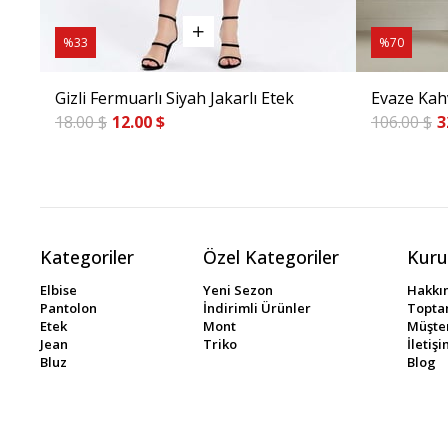
%33
%70
Gizli Fermuarlı Siyah Jakarlı Etek
Evaze Kah
18.00 $
12.00 $
106.00 $
3
Kategoriler
Özel Kategoriler
Kuru
Elbise
Yeni Sezon
Hakkı
Pantolon
İndirimli Ürünler
Toptan
Etek
Mont
Müşter
Jean
Triko
İletiş
Bluz
Blog