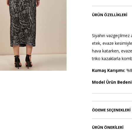
ÜRÜN ÖZELLIKLERI
Siyahın vazgeçilmez a
etek, evaze kesimiyle 
hava katarken, evaze 
triko kazaklarla komb
Kumaş Karışımı:
%8
Model Ürün Bedeni
ÖDEME SEÇENEKLERI
ÜRÜN ÖNERILERI