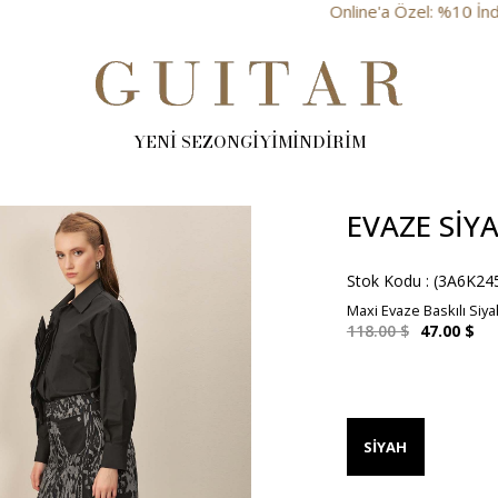
Online'a Özel: %10 İndirim
YENİ SEZON
GİYİM
İNDİRİM
EVAZE SIYA
Stok Kodu
(3A6K24
Maxi Evaze Baskılı Siya
118.00 $
47.00 $
SIYAH