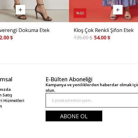
%60
verengi Dokuma Etek
Kloş Çok Renkli Şifon Etek
2.00 $
135.00 $
54.00 $
msal
E-Bülten Aboneliği
Kampanya ve yeniliklerden haberdar olmak için
mızda
olun.
 Satış
i Hizmetleri
im
ABONE OL