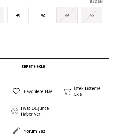
BEDEN
40
42
44
46
İstek Listeme
Favorilere Ekle
Ekle
Fiyat Düşünce
Haber Ver
Yorum Yaz