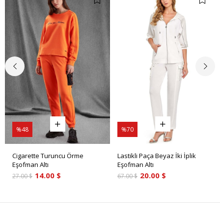
%48
%70
Cigarette Turuncu Örme
Lastikli Paça Beyaz İki İplik
Eşofman Altı
Eşofman Altı
14.00 $
20.00 $
27.00 $
67.00 $