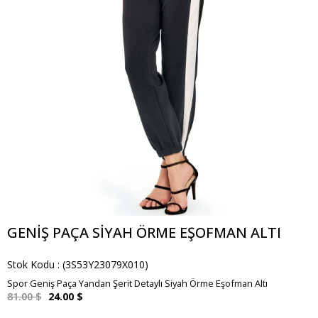
GENIŞ PAÇA SIYAH ÖRME EŞOFMAN ALTI
Stok Kodu
(3S53Y23079X010)
Spor Geniş Paça Yandan Şerit Detaylı Siyah Örme Eşofman Altı
81.00 $
24.00 $