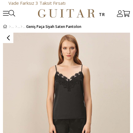
 Farksız 3 Taksit Fırsatı
Geniş Paça Siyah Saten Pantolon