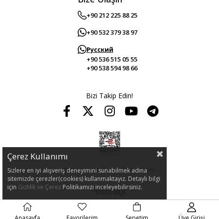
+90 212 225 88 25
+90 532 379 38 97
Русский
+90 536 515 05 55
+90 538 594 98 66
Bizi Takip Edin!
Çerez Kullanımı
© 2024 Guitar. Tüm hakları saklıdır.
Sizlere en iyi alışveriş deneyimini sunabilmek adına
sitemizde çerezler(cookies) kullanmaktayız. Detaylı bilgi
için
Gizlilik ve Çerez
Politikamızı inceleyebilirsiniz.
Anasayfa
Favorilerim
Sepetim
Üye Girişi