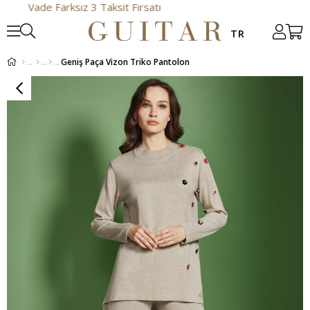
de Farksız 3 Taksit Fırsatı
Geniş Paça Vizon Triko Pantolon