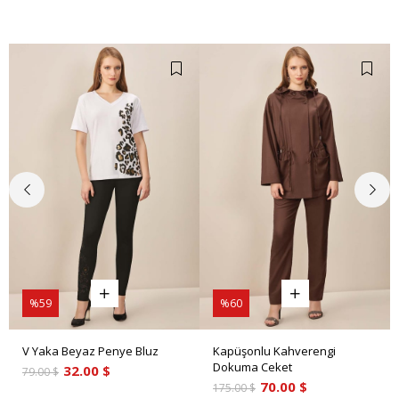
%59
%60
V Yaka Beyaz Penye Bluz
Kapüşonlu Kahverengi
Dokuma Ceket
32.00 $
79.00 $
70.00 $
175.00 $