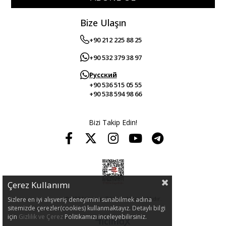
Bize Ulaşın
+90 212 225 88 25
+90 532 379 38 97
Русский
+90 536 515 05 55
+90 538 594 98 66
Bizi Takip Edin!
Çerez Kullanımı
© 2024 Guitar. Tüm hakları saklıdır.
Sizlere en iyi alışveriş deneyimini sunabilmek adına
sitemizde çerezler(cookies) kullanmaktayız. Detaylı bilgi
için
Gizlilik ve Çerez
Politikamızı inceleyebilirsiniz.