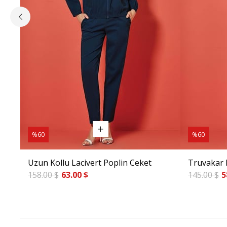
%60
%60
Uzun Kollu Lacivert Poplin Ceket
Truvakar 
158.00 $
63.00 $
145.00 $
5