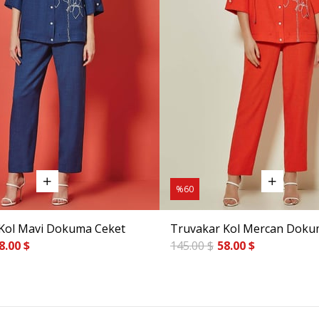
%60
Kol Mavi Dokuma Ceket
Truvakar Kol Mercan Doku
8.00 $
145.00 $
58.00 $