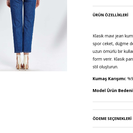
ÜRÜN ÖZELLIKLERI
Klasik mavi jean kuma
spor ceket, düğme det
uzun ömürlü bir kulla
form verir. Klasik pa
stil oluşturun.
Kumaş Karışımı:
%9
Model Ürün Bedeni
ÖDEME SEÇENEKLERI