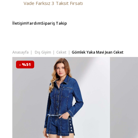
 Farksız 3 Taksit Fırsatı
İletişim
Yardım
Sipariş Takip
Anasayfa
Dış Giyim
Ceket
Gömlek Yaka Mavi Jean Ceket
- %51