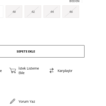
BEDEN
40
42
44
46
İstek Listeme
le
Karşılaştır
Ekle
Yorum Yaz