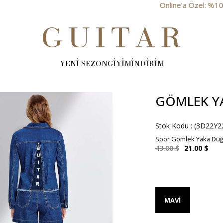
Online'a Özel: %10 İndirim
YENİ SEZON
GİYİM
İNDİRİM
GÖMLEK YA
Stok Kodu
(3D22Y2
Spor Gömlek Yaka Düğm
43.00 $
21.00 $
MAVI