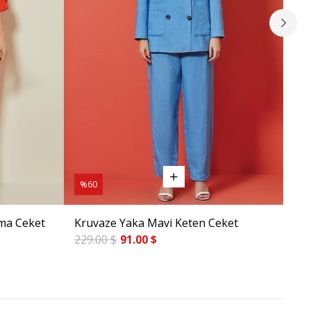
%60
%6
ma Ceket
Kruvaze Yaka Mavi Keten Ceket
Reg
229.00 $
91.00 $
185