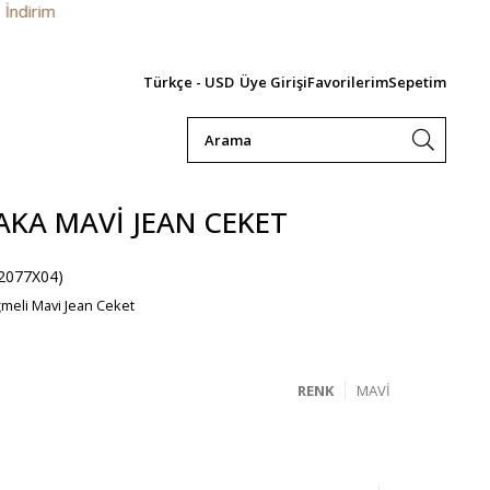
Türkçe - USD
Üye Girişi
Favorilerim
Sepetim
KA MAVI JEAN CEKET
2077X04)
eli Mavi Jean Ceket
RENK
MAVI