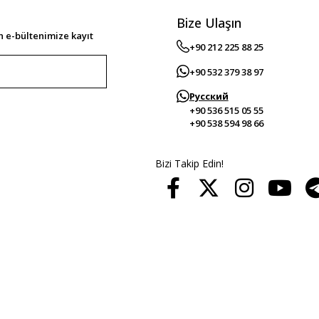
Bize Ulaşın
 e-bültenimize kayıt
+90 212 225 88 25
+90 532 379 38 97
Русский
+90 536 515 05 55
+90 538 594 98 66
Bizi Takip Edin!