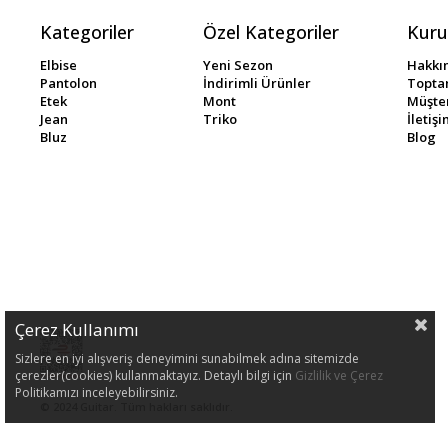
Kategoriler
Özel Kategoriler
Kuru
Elbise
Yeni Sezon
Hakkı
Pantolon
İndirimli Ürünler
Toptan
Etek
Mont
Müşter
Jean
Triko
İletiş
Bluz
Blog
Çerez Kullanımı
Sizlere en iyi alışveriş deneyimini sunabilmek adına sitemizde
çerezler(cookies) kullanmaktayız. Detaylı bilgi için
Gizlilik ve Çerez
Politikamızı inceleyebilirsiniz.
© 2024 Guitar. Tüm hakları saklıdır.