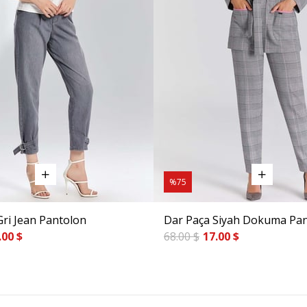
%75
Gri Jean Pantolon
Dar Paça Siyah Dokuma Pa
.00 $
68.00 $
17.00 $