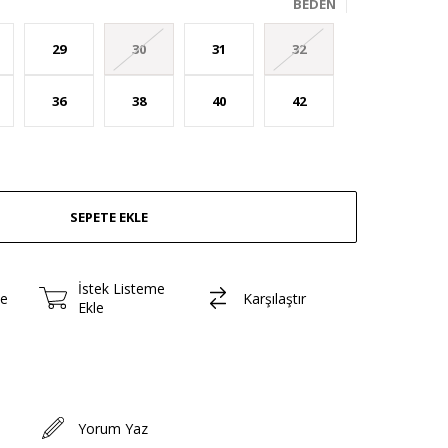
BEDEN
29
30
31
32
36
38
40
42
İstek Listeme
le
Karşılaştır
Ekle
Yorum Yaz