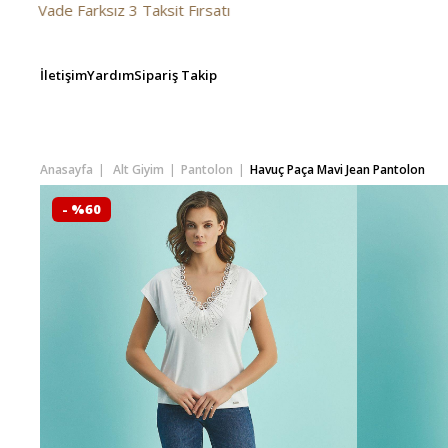
 3 Taksit Fırsatı
İletişim
Yardım
Sipariş Takip
Anasayfa
Alt Giyim
Pantolon
Havuç Paça Mavi Jean Pantolon
- %60