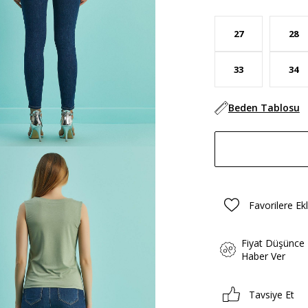
27
28
33
34
Beden Tablosu
Favorilere Ek
Fiyat Düşünce
Haber Ver
Tavsiye Et