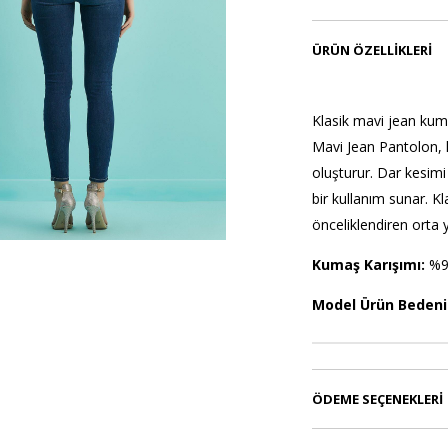
ÜRÜN ÖZELLIKLERI
Klasik mavi jean kum
Mavi Jean Pantolon, h
oluşturur. Dar kesim
bir kullanım sunar. K
önceliklendiren orta y
Kumaş Karışımı:
%9
Model Ürün Bedeni
ÖDEME SEÇENEKLERI