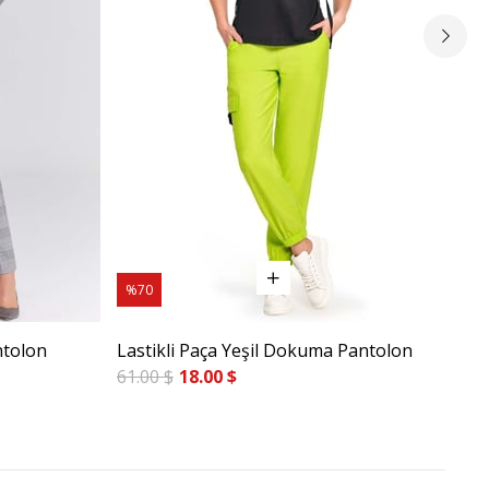
%70
%7
ntolon
Lastikli Paça Yeşil Dokuma Pantolon
Cig
61.00 $
18.00 $
84.