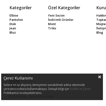
Kategoriler
Özel Kategoriler
Kuru
Elbise
Yeni Sezon
Hakkı
Pantolon
İndirimli Ürünler
Toptan
Etek
Mont
Müşter
Jean
Triko
İletiş
Bluz
Blog
Çerez Kullanımı
Sizlere en iyi alışveriş deneyimini sunabilmek adına sitemizde
çerezler(cookies) kullanmaktayız. Detaylı bilgi için
Gizlilik ve Çerez
Politikamızı inceleyebilirsiniz.
© 2024 Guitar. Tüm hakları saklıdır.