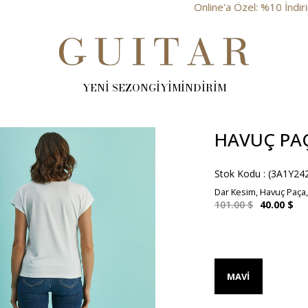
Online'a Özel: %10 İndirim
YENİ SEZON
GİYİM
İNDİRİM
HAVUÇ PA
Stok Kodu
(3A1Y24
Dar Kesim, Havuç Paça,
101.00 $
40.00 $
MAVI