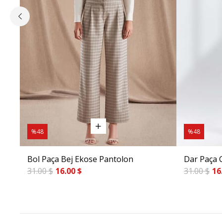
%48
%48
Bol Paça Bej Ekose Pantolon
Dar Paça 
31.00 $
16.00 $
31.00 $
16