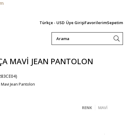
10.000 T
Türkçe - USD
Üye Girişi
Favorilerim
Sepetim
ÇA MAVI JEAN PANTOLON
283CE04)
 Mavi Jean Pantolon
RENK
MAVI