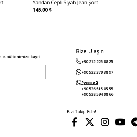
rt
Yandan Cepli Siyah Jean Şort
Yan
145.00 $
0.0
Bize Ulaşın
 e-bültenimize kayıt
+90 212 225 88 25
+90 532 379 38 97
Русский
+90 536 515 05 55
+90 538 594 98 66
Bizi Takip Edin!