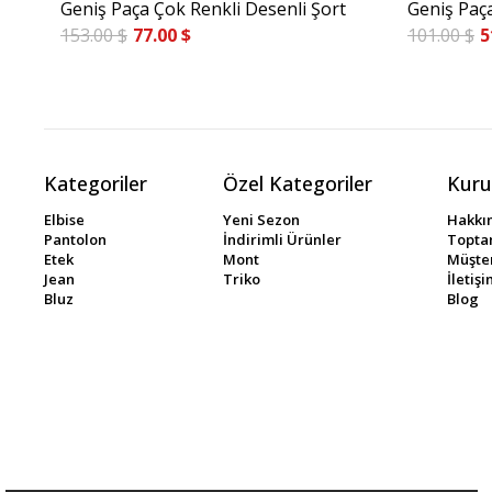
Geniş Paça Çok Renkli Desenli Şort
Geniş Paça
153.00 $
77.00 $
101.00 $
5
Kategoriler
Özel Kategoriler
Kuru
Elbise
Yeni Sezon
Hakkı
Pantolon
İndirimli Ürünler
Toptan
Etek
Mont
Müşter
Jean
Triko
İletiş
Bluz
Blog