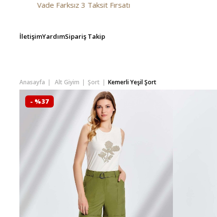
ade Farksız 3 Taksit Fırsatı
İletişim
Yardım
Sipariş Takip
Anasayfa
Alt Giyim
Şort
Kemerli Yeşil Şort
- %37