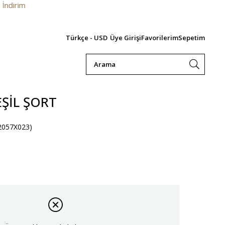
Türkçe - USD
Üye Girişi
Favorilerim
Sepetim
EŞIL ŞORT
2057X023)