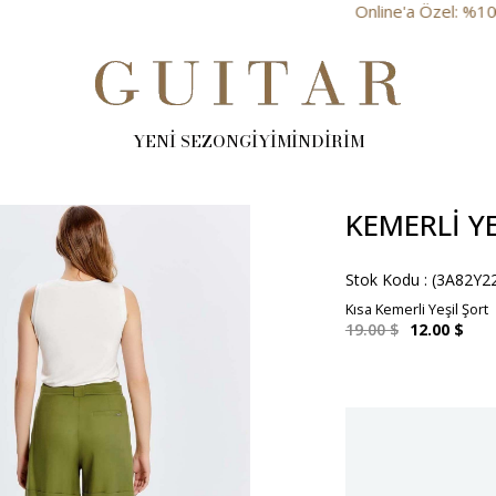
Online'a Özel: %10 İndirim
YENİ SEZON
GİYİM
İNDİRİM
KEMERLI Y
Stok Kodu
(3A82Y2
Kısa Kemerli Yeşil Şort
19.00 $
12.00 $