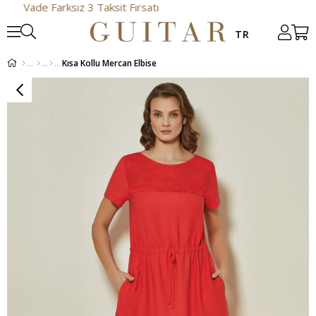
e Farksız 3 Taksit Fırsatı
Kısa Kollu Mercan Elbise