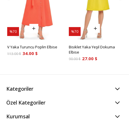
%70
%70
V Yaka Turuncu Poplin Elbise
Bisiklet Yaka Yeşil Dokuma
Elbise
34.00 $
113.00 $
27.00 $
90.00 $
Kategoriler
Özel Kategoriler
Kurumsal