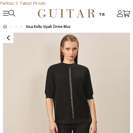
z 3 Taksit Fırsatı
Kısa Kollu Siyah Örme Bluz