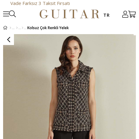
ade Farksız 3 Taksit Fırsatı
Kolsuz Çok Renkli Yelek