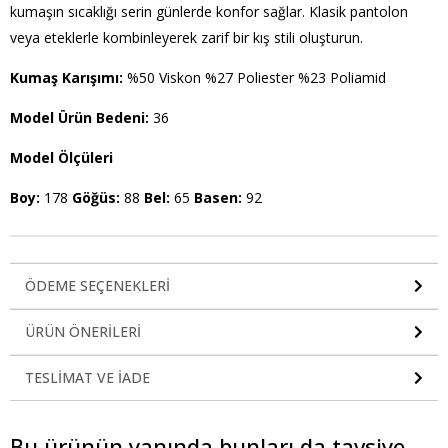
kumaşın sıcaklığı serin günlerde konfor sağlar. Klasik pantolon
veya eteklerle kombinleyerek zarif bir kış stili oluşturun.
Kumaş Karışımı:
%50 Viskon %27 Poliester %23 Poliamid
Model Ürün Bedeni:
36
Model Ölçüleri
Boy:
178
Göğüs:
88
Bel:
65
Basen:
92
ÖDEME SEÇENEKLERI
ÜRÜN ÖNERILERI
TESLIMAT VE İADE
Bu ürünün yanında bunları da tavsiye