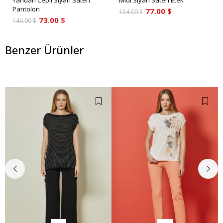
Yandan Cepli Siyah Saten
Midi Siyah Saten Etek
Pantolon
77.00 $
154.00 $
73.00 $
146.00 $
Benzer Ürünler