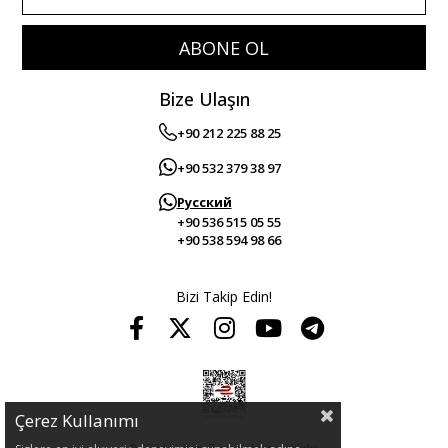
ABONE OL
Bize Ulaşın
+90 212 225 88 25
+90 532 379 38 97
Русский
+90 536 515 05 55
+90 538 594 98 66
Bizi Takip Edin!
Çerez Kullanımı
© 2024 Guitar. Tüm hakları saklıdır.