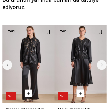
ediyoruz.
Yeni
Yeni
Ürün
Ürün
%50
%50