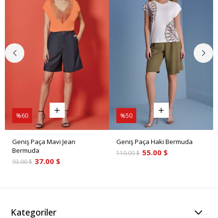
%60
%50
Geniş Paça Mavi Jean
Geniş Paça Haki Bermuda
Bermuda
55.00 $
110.00 $
37.00 $
93.00 $
Kategoriler