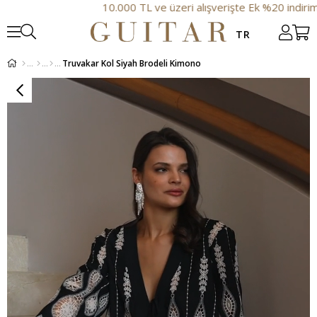
10.000 TL ve üzeri alışverişte Ek %20 indirim
Truvakar Kol Siyah Brodeli Kimono