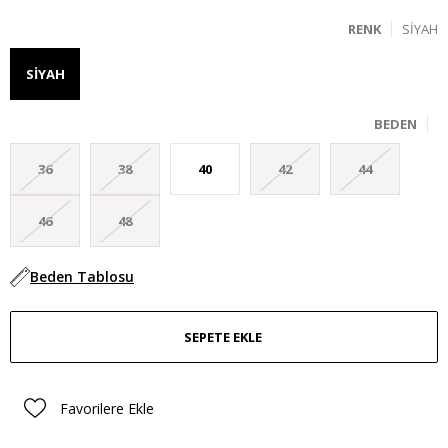
RENK
SIYAH
SIYAH
BEDEN
36
38
40
42
44
46
48
Beden Tablosu
Favorilere Ekle