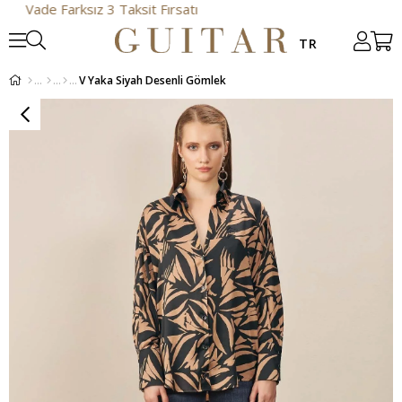
 Farksız 3 Taksit Fırsatı
V Yaka Siyah Desenli Gömlek