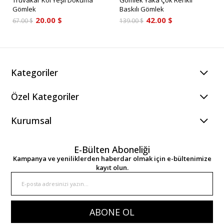
Truvakar Kol Yeşil Dokuma
Gömlek Yaka Çok Renkli
Gömlek
Baskılı Gömlek
20.00 $
42.00 $
67.00 $
139.00 $
Kategoriler
Özel Kategoriler
Kurumsal
E-Bülten Aboneliği
Kampanya ve yeniliklerden haberdar olmak için e-bültenimize
kayıt olun.
ABONE OL