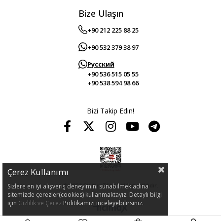
Bize Ulaşın
+90 212 225 88 25
+90 532 379 38 97
Русский
+90 536 515 05 55
+90 538 594 98 66
Bizi Takip Edin!
Çerez Kullanımı
© 2024 Guitar. Tüm hakları saklıdır.
Sizlere en iyi alışveriş deneyimini sunabilmek adına
sitemizde çerezler(cookies) kullanmaktayız. Detaylı bilgi
için
Gizlilik ve Çerez
Politikamızı inceleyebilirsiniz.