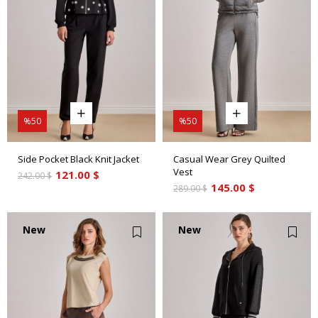
%50
%50
Side Pocket Black Knit Jacket
Casual Wear Grey Quilted
Vest
121.00 $
242.00 $
145.00 $
289.00 $
New
New
Item
Item