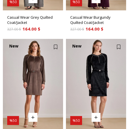
%50
%50
Casual Wear Grey Quilted
Casual Wear Burgundy
Coat/Jacket
Quilted Coat/Jacket
164.00 $
164.00 $
327.00 $
327.00 $
New
New
Item
Item
%50
%50