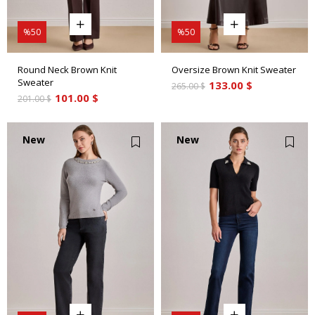
%50
%50
Round Neck Brown Knit
Oversize Brown Knit Sweater
Sweater
133.00 $
265.00 $
101.00 $
201.00 $
New
New
Item
Item