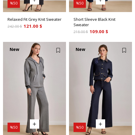
%50
%50
Relaxed Fit Grey Knit Sweater
Short Sleeve Black Knit
Sweater
121.00 $
242.00 $
109.00 $
218.00 $
New
New
Item
Item
%50
%50