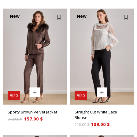
New
New
Item
Item
%50
%50
Sporty Brown Velvet Jacket
Straight Cut White Lace
Blouse
157.00 $
313.00 $
109.00 $
218.00 $