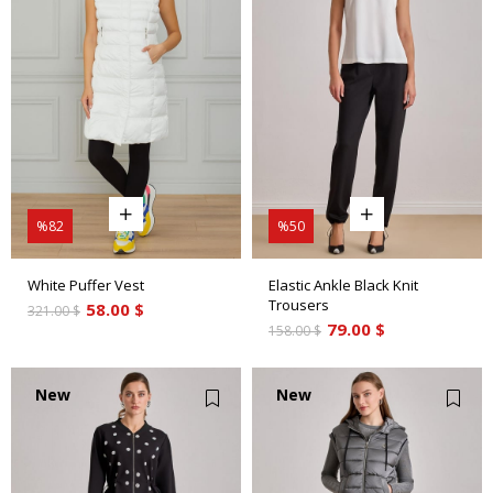
%82
%50
White Puffer Vest
Elastic Ankle Black Knit
Trousers
58.00 $
321.00 $
79.00 $
158.00 $
New
New
Item
Item