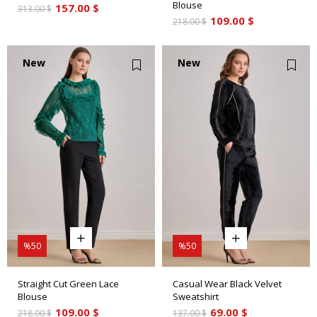
Blouse
157.00 $
313.00 $
109.00 $
218.00 $
New
New
Item
Item
%50
%50
Straight Cut Green Lace
Casual Wear Black Velvet
Blouse
Sweatshirt
109.00 $
69.00 $
218.00 $
137.00 $