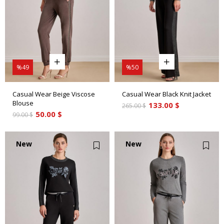
%49
%50
Casual Wear Beige Viscose
Casual Wear Black Knit Jacket
Blouse
133.00 $
265.00 $
50.00 $
99.00 $
New
New
Item
Item