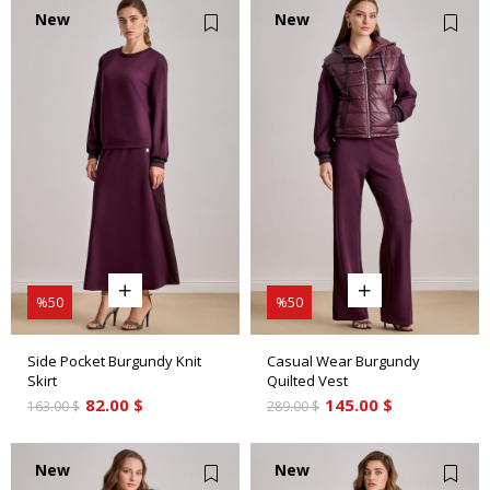
New
New
Item
Item
%50
%50
Side Pocket Burgundy Knit
Casual Wear Burgundy
Skirt
Quilted Vest
82.00 $
145.00 $
163.00 $
289.00 $
New
New