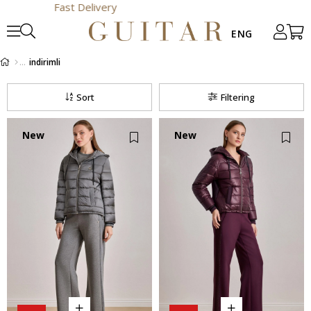
indirimli
Sort
Filtering
New
New
Item
Item